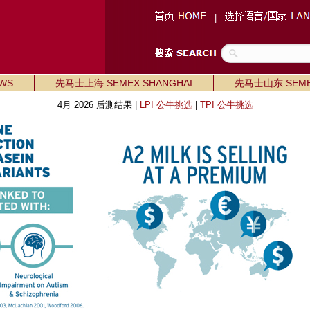
|
WS
先马士上海 SEMEX SHANGHAI
先马士山东 SEME
4月 2026 后测结果 |
LPI 公牛挑选
|
TPI 公牛挑选