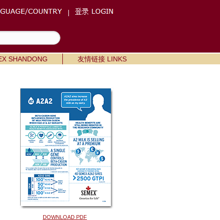
|
X SHANDONG
友情链接 LINKS
DOWNLOAD PDF