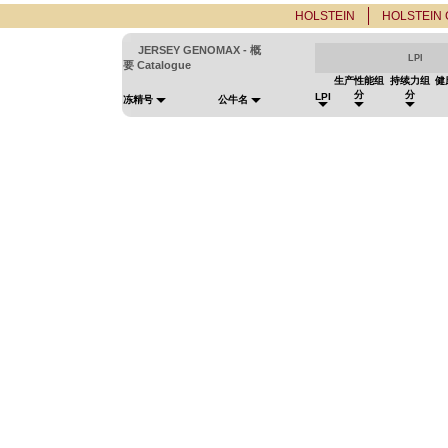
HOLSTEIN
HOLSTEIN
JERSEY GENOMAX - 概
LPI
要 Catalogue
生产性能组
持续力组
健
分
分
LPI
冻精号
公牛名