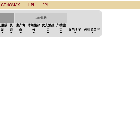
E GENOMAX
LPI
JPI
功能性状
乳用强
尻
生产寿
体细胞评
女儿繁殖
产犊能
度
部
命
分
力
力
父亲名字
外祖父名字