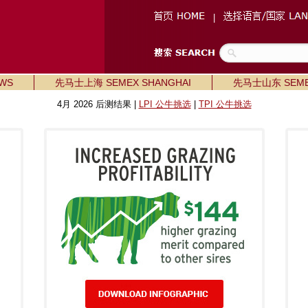
|
WS
先马士上海 SEMEX SHANGHAI
先马士山东 SEME
4月 2026 后测结果 |
LPI 公牛挑选
|
TPI 公牛挑选