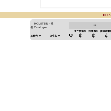
HOLS
HOLSTEIN - 概
LPI
要 Catalogue
生产性能组
持续力组
健康和繁
分
分
力
LPI
冻精号
公牛名