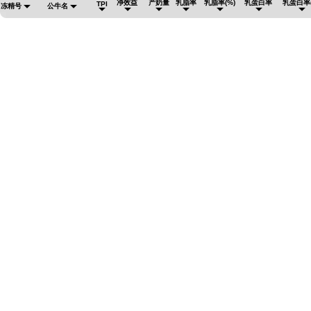
净效益
产奶量
乳脂率
乳脂率(%)
乳蛋白率
乳蛋白率(
TPI
冻精号
公牛名