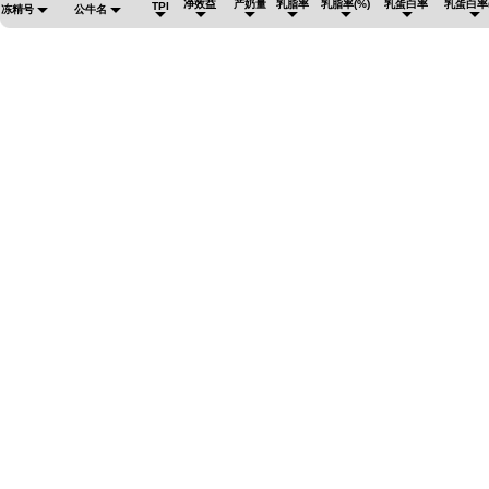
净效益
产奶量
乳脂率
乳脂率(%)
乳蛋白率
乳蛋白率(
TPI
冻精号
公牛名