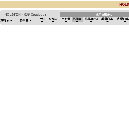
HOLS
HOLSTEIN - 概要 Catalogue
生产性能性状
净效益
产奶量
乳脂率
乳脂率(%)
乳蛋白率
乳蛋白率(
TPI
冻精号
公牛名