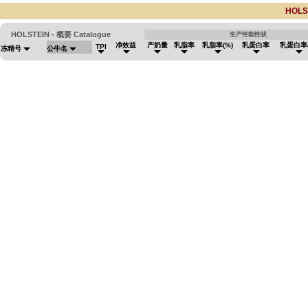
HOLS
HOLSTEIN - 概要 Catalogue
生产性能性状
净效益
产奶量
乳脂率
乳脂率(%)
乳蛋白率
乳蛋白率(
TPI
冻精号
公牛名