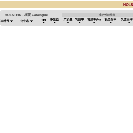
HOLS
HOLSTEIN - 概要 Catalogue
生产性能性状
净效益
产奶量
乳脂率
乳脂率(%)
乳蛋白率
乳蛋白率(
TPI
冻精号
公牛名