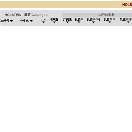
HOLS
HOLSTEIN - 概要 Catalogue
生产性能性状
净效益
产奶量
乳脂率
乳脂率(%)
乳蛋白率
乳蛋白率(
TPI
冻精号
公牛名