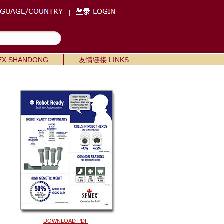
|
X SHANDONG
友情链接 LINKS
DOWNLOAD PDF