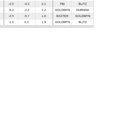
-2.0
-3.3
2.1
FBI
BLITZ
-6.2
-2.2
2.2
GOLDWYN
DURHAM
-2.5
-5.7
1.6
BAXTER
GOLDWYN
-1.2
0.2
1.8
GOLDWYN
BLITZ