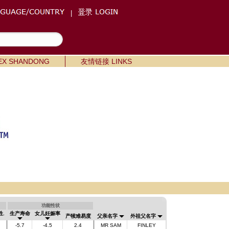
|
X SHANDONG
友情链接 LINKS
功能性状
性.
生产寿命
女儿妊娠率
产犊难易度
父亲名字
外祖父名字
-5.7
-4.5
2.4
MR SAM
FINLEY