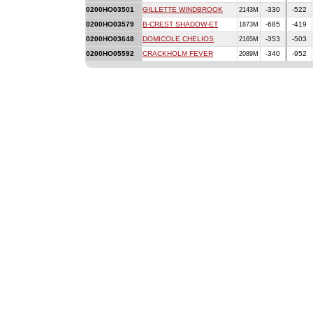
0200HO03501
GILLETTE WINDBROOK
-330
-522
2143M
0200HO03579
B-CREST SHADOW-ET
-685
-419
1873M
0200HO03648
DOMICOLE CHELIOS
-353
-503
2165M
0200HO05592
CRACKHOLM FEVER
-340
-952
2089M