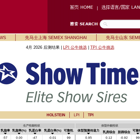
|
WS
先马士上海 SEMEX SHANGHAI
先马士山东 SEME
4月 2026 后测结果 |
LPI 公牛挑选
|
TPI 公牛挑选
HOLSTEIN
LPI
TPI
生产性能性状
体型外貌性状
乳脂率
乳脂率(%)
乳蛋白率
乳蛋白率(%)
可靠性.
体型预测传递力
可靠
乳房综合
肢蹄综合
-57
0.00
-47
-0.01
99
0.95
0.12
-0.92
99