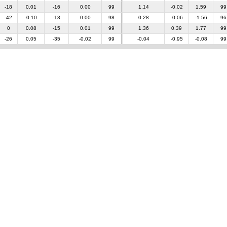
-18
0.01
-16
0.00
99
1.14
-0.02
1.59
99
-42
-0.10
-13
0.00
98
0.28
-0.06
-1.56
96
0
0.08
-15
0.01
99
1.36
0.39
1.77
99
-26
0.05
-35
-0.02
99
-0.04
-0.95
-0.08
99