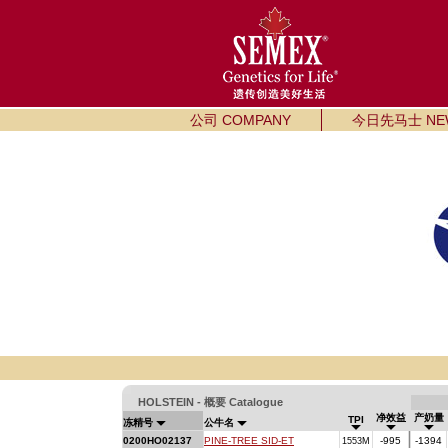
公司 COMPANY
今日先马士 NE
HOLSTEIN - 概要 Catalogue
净效益
产奶量
TPI
冻精号
公牛名
0200HO02137
PINE-TREE SID-ET
-995
-1394
1553M