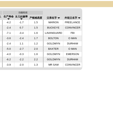
功能性状
.
生产寿命
女儿妊娠率
产犊难易度
父亲名字
外祖父名字
-4.2
-1.7
1.5
MARION
FREELANCE
-2.4
0.7
1.5
BUCKEYE
CONVINCER
-7.1
-3.4
1.6
LAVANGUARD
FBI
-3.6
-2.4
1.7
BOLTON
O MAN
-2.4
1.1
1.2
GOLDWYN
DURHAM
-5.0
-2.7
2.0
BAXTER
O MAN
-4.0
-0.3
1.6
GOLDWYN
EMERSON
-6.2
-2.2
2.2
GOLDWYN
DURHAM
-3.9
-2.0
1.3
MR SAM
CONVINCER