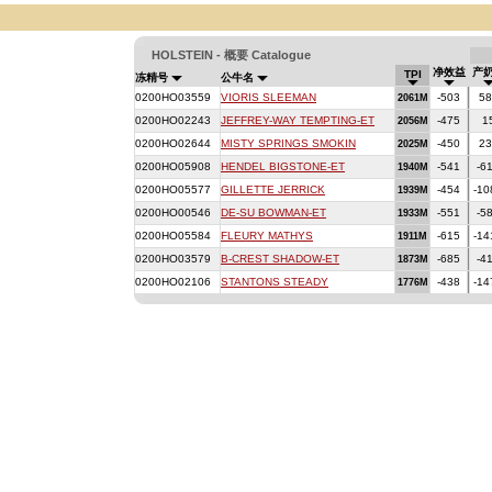
HOLSTEIN - 概要 Catalogue
净效益
产
TPI
冻精号
公牛名
0200HO03559
VIORIS SLEEMAN
-503
58
2061M
0200HO02243
JEFFREY-WAY TEMPTING-ET
-475
1
2056M
0200HO02644
MISTY SPRINGS SMOKIN
-450
23
2025M
0200HO05908
HENDEL BIGSTONE-ET
-541
-6
1940M
0200HO05577
GILLETTE JERRICK
-454
-10
1939M
0200HO00546
DE-SU BOWMAN-ET
-551
-5
1933M
0200HO05584
FLEURY MATHYS
-615
-14
1911M
0200HO03579
B-CREST SHADOW-ET
-685
-4
1873M
0200HO02106
STANTONS STEADY
-438
-14
1776M