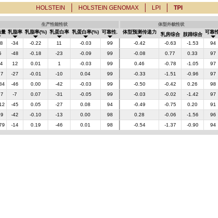
HOLSTEIN
HOLSTEIN GENOMAX
LPI
TPI
生产性能性状
体型外貌性状
奶量
乳脂率
乳脂率(%)
乳蛋白率
乳蛋白率(%)
可靠性.
体型预测传递力
可靠性
乳房综合
肢蹄综合
8
-34
-0.22
11
-0.03
99
-0.42
-0.63
-1.53
94
5
-48
-0.18
-23
-0.09
99
-0.08
0.77
0.33
97
4
12
0.01
1
-0.03
99
0.46
-0.78
-1.05
97
17
-27
-0.01
-10
0.04
99
-0.33
-1.51
-0.96
97
84
-46
0.00
-42
-0.03
99
-0.50
-0.42
0.26
98
87
-7
0.07
-31
-0.05
99
-0.03
-0.02
-1.42
97
12
-45
0.05
-27
0.08
94
-0.49
-0.75
0.20
91
19
-42
-0.10
-13
0.00
98
0.28
-0.06
-1.56
96
79
-14
0.19
-46
0.01
98
-0.54
-1.37
-0.90
94