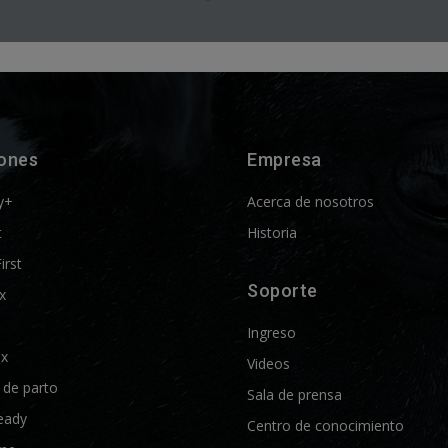
iones
Empresa
y+
Acerca de nosotros
t
Historia
First
Soporte
x
Ingreso
ix
Videos
d de parto
Sala de prensa
eady
Centro de conocimiento