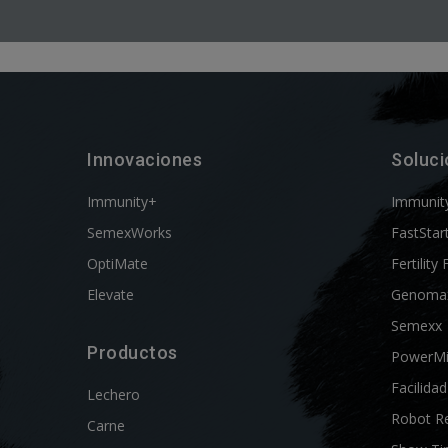
Innovaciones
Soluc
Immunity+
Immunit
SemexWorks
FastStar
OptiMate
Fertility 
Elevate
Genoma
Semexx
Productos
PowerM
Facilida
Lechero
Robot R
Carne