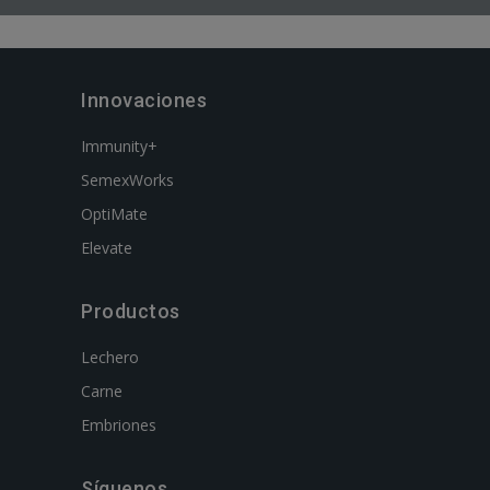
Innovaciones
Immunity+
SemexWorks
OptiMate
Elevate
Productos
Lechero
Carne
Embriones
Síguenos