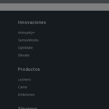
Innovaciones
Immunity+
SemexWorks
OptiMate
Elevate
Productos
Lechero
Carne
Embriones
Síguenos