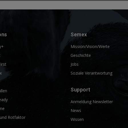
ons
Semex
y+
Mission/Vision/Werte
t
Geschichte
First
Jobs
x
Soziale Verantwortung
Support
llen
eady
Anmeldung Newsletter
me
News
und Rotfaktor
Wissen