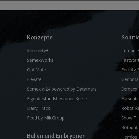
Konzepte
Soluti
Immunity+
Immunit
SemexWorks
FastStar
OptiMate
Fertility 
Elevate
Genoma
Semex ai24 powered by Datamars
Semexx
Eigenbestandsbesamer-Kurse
Färsenbu
Dairy Track
Robot R
Feed by MilcGroup
Show Ti
Rotbunt 
Bullen und Embryonen
Hornlos