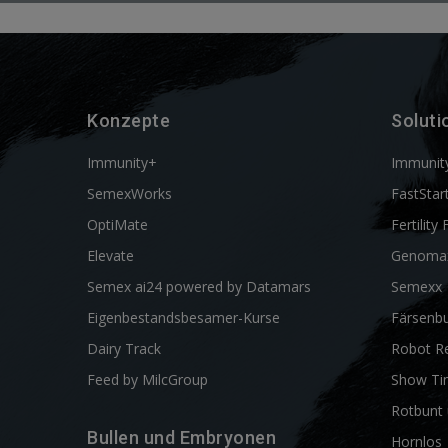
Konzepte
Soluti
Immunity+
Immunit
SemexWorks
FastStar
OptiMate
Fertility 
Elevate
Genoma
Semex ai24 powered by Datamars
Semexx
Eigenbestandsbesamer-Kurse
Färsenbu
Dairy Track
Robot R
Feed by MilcGroup
Show Ti
Rotbunt 
Bullen und Embryonen
Hornlos