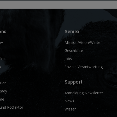
ons
Semex
y+
Mission/Vision/Werte
t
Geschichte
First
Jobs
x
Soziale Verantwortung
Support
llen
eady
Anmeldung Newsletter
me
News
und Rotfaktor
Wissen