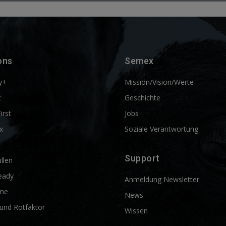
ons
Semex
y+
Mission/Vision/Werte
t
Geschichte
First
Jobs
x
Soziale Verantwortung
Support
llen
eady
Anmeldung Newsletter
me
News
und Rotfaktor
Wissen