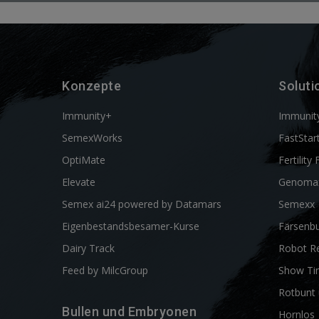
Konzepte
Soluti
Immunity+
Immunit
SemexWorks
FastStar
OptiMate
Fertility 
Elevate
Genoma
Semex ai24 powered by Datamars
Semexx
Eigenbestandsbesamer-Kurse
Färsenbu
Dairy Track
Robot R
Feed by MilcGroup
Show Ti
Rotbunt 
Bullen und Embryonen
Hornlos