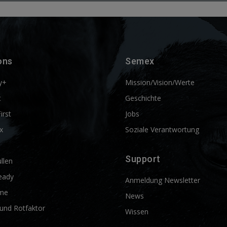
ons
Semex
y+
Mission/Vision/Werte
t
Geschichte
First
Jobs
x
Soziale Verantwortung
Support
llen
eady
Anmeldung Newsletter
me
News
und Rotfaktor
Wissen