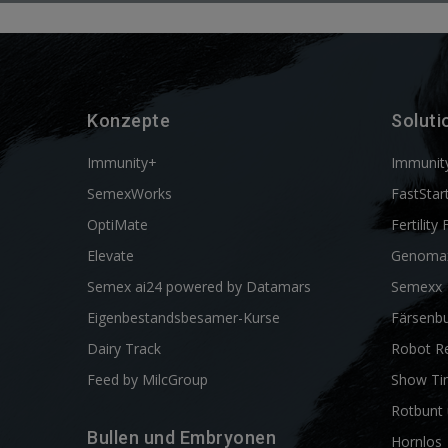
Konzepte
Soluti
Immunity+
Immunit
SemexWorks
FastStar
OptiMate
Fertility 
Elevate
Genoma
Semex ai24 powered by Datamars
Semexx
Eigenbestandsbesamer-Kurse
Färsenbu
Dairy Track
Robot R
Feed by MilcGroup
Show Ti
Rotbunt 
Bullen und Embryonen
Hornlos