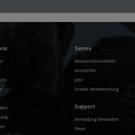
ons
Semex
y+
Mission/Vision/Werte
t
Geschichte
First
Jobs
x
Soziale Verantwortung
Support
llen
eady
Anmeldung Newsletter
me
News