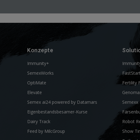
Konzepte
Soluti
Immunity+
Immunit
SemexWorks
FastStar
OptiMate
Fertility 
Elevate
Genoma
Semex ai24 powered by Datamars
Semexx
Eigenbestandsbesamer-Kurse
Färsenbu
Dairy Track
Robot R
Feed by MilcGroup
Show Ti