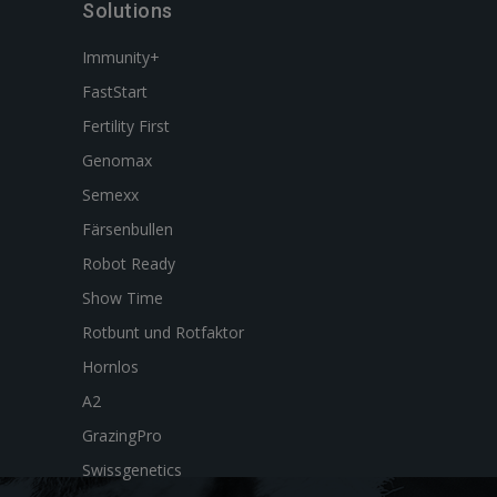
Solutions
Immunity+
FastStart
Fertility First
Genomax
Semexx
Färsenbullen
Robot Ready
Show Time
Rotbunt und Rotfaktor
Hornlos
A2
GrazingPro
Swissgenetics