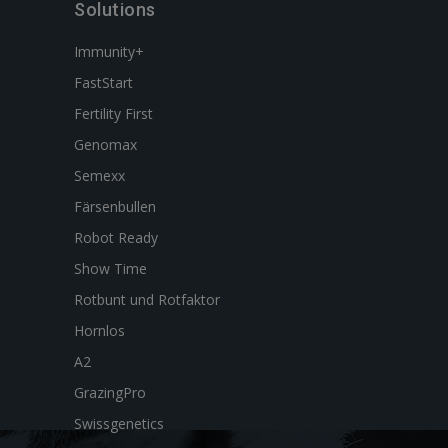
Solutions
Immunity+
FastStart
Fertility First
Genomax
Semexx
Färsenbullen
Robot Ready
Show Time
Rotbunt und Rotfaktor
Hornlos
A2
GrazingPro
Swissgenetics