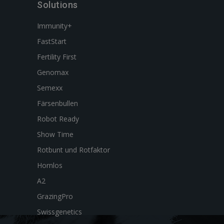
Solutions
Immunity+
FastStart
Fertility First
Genomax
Semexx
Färsenbullen
Robot Ready
Show Time
Rotbunt und Rotfaktor
Hornlos
A2
GrazingPro
Swissgenetics