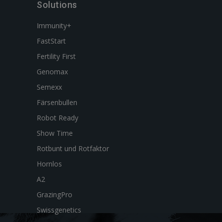
Solutions
Immunity+
FastStart
Fertility First
Genomax
Semexx
Färsenbullen
Robot Ready
Show Time
Rotbunt und Rotfaktor
Hornlos
A2
GrazingPro
Swissgenetics