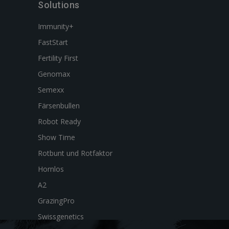
Solutions
Immunity+
FastStart
Fertility First
Genomax
Semexx
Färsenbullen
Robot Ready
Show Time
Rotbunt und Rotfaktor
Hornlos
A2
GrazingPro
Swissgenetics