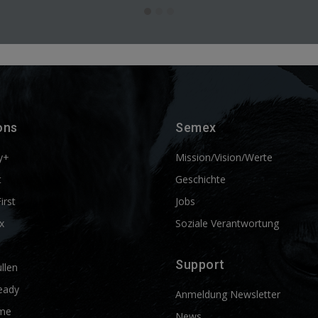
ons
Semex
y+
Mission/Vision/Werte
t
Geschichte
First
Jobs
x
Soziale Verantwortung
Support
llen
eady
Anmeldung Newsletter
me
News