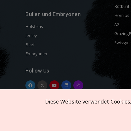
Rotbunt 
Bullen und Embryonen
Hornlos
A2
Holsteins
Grazing
Jersey
Swissgen
Beef
Embryonen
Follow Us
Diese Website verwendet Cookies
Copyright © 2026 SEMEX. All rights reserved.