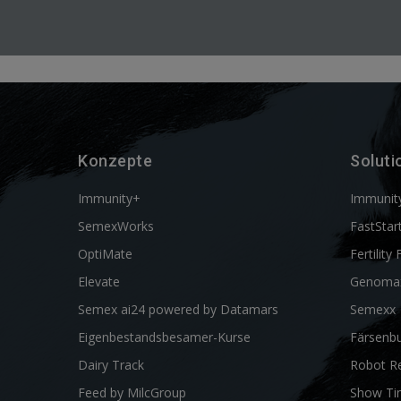
Konzepte
Soluti
Immunity+
Immunit
SemexWorks
FastStar
OptiMate
Fertility 
Elevate
Genoma
Semex ai24 powered by Datamars
Semexx
Eigenbestandsbesamer-Kurse
Färsenbu
Dairy Track
Robot R
Feed by MilcGroup
Show Ti