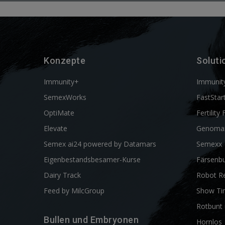
Konzepte
Soluti
Immunity+
Immunit
SemexWorks
FastStar
OptiMate
Fertility 
Elevate
Genoma
Semex ai24 powered by Datamars
Semexx
Eigenbestandsbesamer-Kurse
Färsenbu
Dairy Track
Robot R
Feed by MilcGroup
Show Ti
Rotbunt 
Bullen und Embryonen
Hornlos