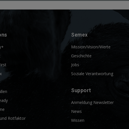
ons
Semex
y+
Mission/Vision/Werte
t
Geschichte
First
Jobs
x
Soziale Verantwortung
Support
llen
eady
Anmeldung Newsletter
me
News
und Rotfaktor
Wissen