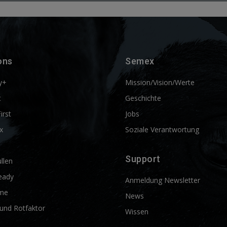
ons
Semex
y+
Mission/Vision/Werte
t
Geschichte
First
Jobs
x
Soziale Verantwortung
Support
llen
eady
Anmeldung Newsletter
me
News
und Rotfaktor
Wissen