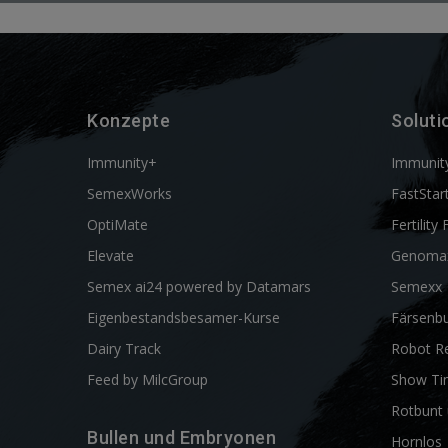
Konzepte
Soluti
Immunity+
Immunit
SemexWorks
FastStar
OptiMate
Fertility 
Elevate
Genoma
Semex ai24 powered by Datamars
Semexx
Eigenbestandsbesamer-Kurse
Färsenbu
Dairy Track
Robot R
Feed by MilcGroup
Show Ti
Rotbunt 
Bullen und Embryonen
Hornlos