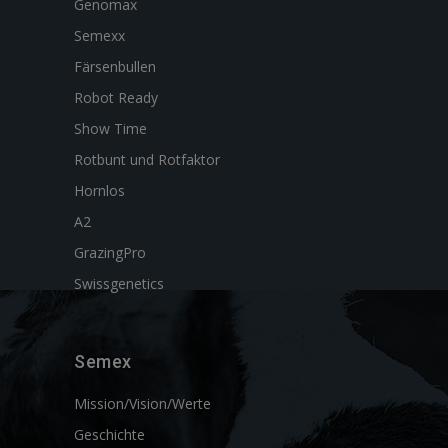
Genomax
Semexx
Färsenbullen
Robot Ready
Show Time
Rotbunt und Rotfaktor
Hornlos
A2
GrazingPro
Swissgenetics
Semex
Mission/Vision/Werte
Geschichte