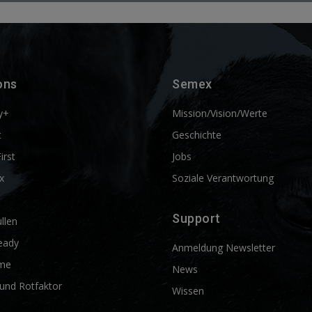
ons
Semex
y+
Mission/Vision/Werte
t
Geschichte
First
Jobs
x
Soziale Verantwortung
Support
llen
eady
Anmeldung Newsletter
me
News
und Rotfaktor
Wissen