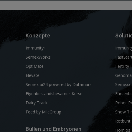
Konzepte
Soluti
Immunity+
Immunit
SemexWorks
FastStar
OptiMate
Fertility 
Elevate
Genoma
Semex ai24 powered by Datamars
Semexx
Eigenbestandsbesamer-Kurse
Färsenbu
Dairy Track
Robot R
Feed by MilcGroup
Show Ti
Rotbunt 
Bullen und Embryonen
Hornlos