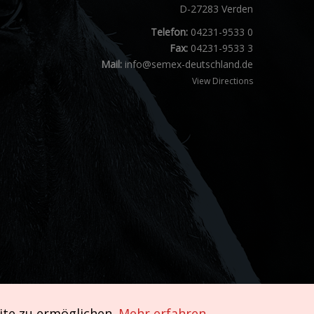
D-27283 Verden
Telefon:
04231-9533 0
Fax:
04231-9533 3
Mail:
info@semex-deutschland.de
View Directions
ite zu ermöglichen.
Mehr erfahren