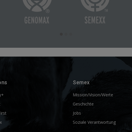
ons
Semex
y+
Mission/Vision/Werte
t
Geschichte
First
Jobs
x
Soziale Verantwortung