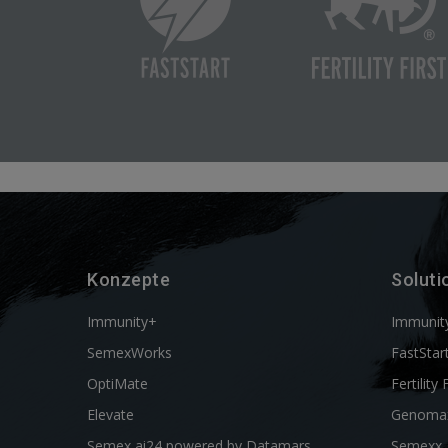
Konzepte
Soluti
Immunity+
Immunit
SemexWorks
FastStar
OptiMate
Fertility 
Elevate
Genoma
Semex ai24 powered by Datamars
Semexx