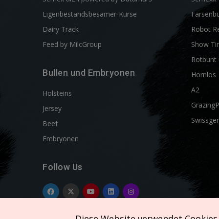
Eigenbestandsbesamer-Kurse
Färsenbu
Dairy Track
Robot R
Feed by MilcGroup
Show Ti
Rotbunt 
Bullen und Embryonen
Hornlos
A2
Holsteins
Grazing
Jersey
Swissgen
Beef
Embryonen
Follow Us
Diese Website verwendet Cookies