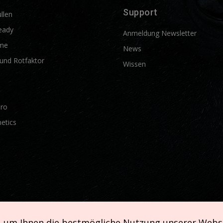
Support
llen
eady
Anmeldung Newsletter
me
News
und Rotfaktor
Wissen
Pro
etics
, um Ihnen die bestmögliche Nutzung unserer Webs