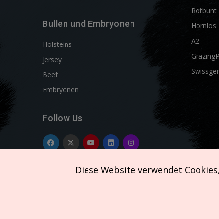
Rotbunt 
Bullen und Embryonen
Hornlos
A2
Holsteins
Grazing
Jersey
Swissgen
Beef
Embryonen
Follow Us
Diese Website verwendet Cookies
Copyright © 2026 SEMEX. All rights reserved.