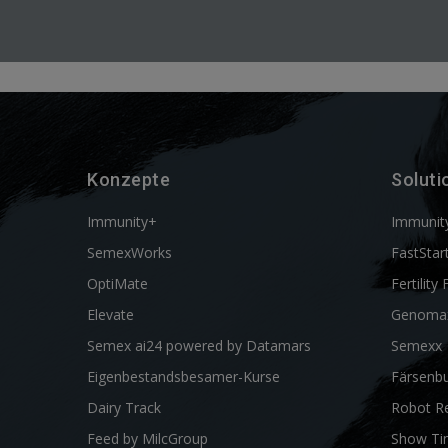
Konzepte
Soluti
Immunity+
Immunit
SemexWorks
FastStar
OptiMate
Fertility 
Elevate
Genoma
Semex ai24 powered by Datamars
Semexx
Eigenbestandsbesamer-Kurse
Färsenbu
Dairy Track
Robot R
Feed by MilcGroup
Show Ti