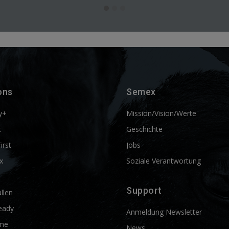
ons
Semex
y+
Mission/Vision/Werte
t
Geschichte
First
Jobs
x
Soziale Verantwortung
Support
llen
eady
Anmeldung Newsletter
me
News