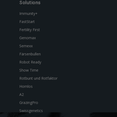
Solutions
Immunity+
FastStart
Fertility First
Genomax
Semexx
Färsenbullen
Robot Ready
Show Time
Rotbunt und Rotfaktor
Hornlos
A2
GrazingPro
Swissgenetics