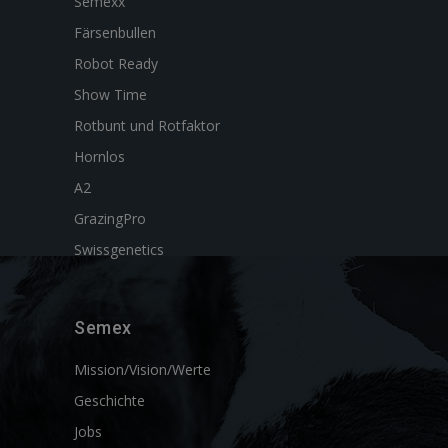
Semexx
Färsenbullen
Robot Ready
Show Time
Rotbunt und Rotfaktor
Hornlos
A2
GrazingPro
Swissgenetics
Semex
Mission/Vision/Werte
Geschichte
Jobs