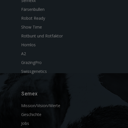
Semexx
Färsenbullen
Robot Ready
Show Time
Rotbunt und Rotfaktor
Hornlos
A2
GrazingPro
Swissgenetics
Semex
Mission/Vision/Werte
Geschichte
Jobs