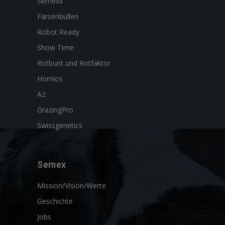
Semexx
Färsenbullen
Robot Ready
Show Time
Rotbunt und Rotfaktor
Hornlos
A2
GrazingPro
Swissgenetics
Semex
Mission/Vision/Werte
Geschichte
Jobs