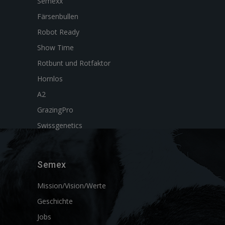
Semexx
Färsenbullen
Robot Ready
Show Time
Rotbunt und Rotfaktor
Hornlos
A2
GrazingPro
Swissgenetics
Semex
Mission/Vision/Werte
Geschichte
Jobs