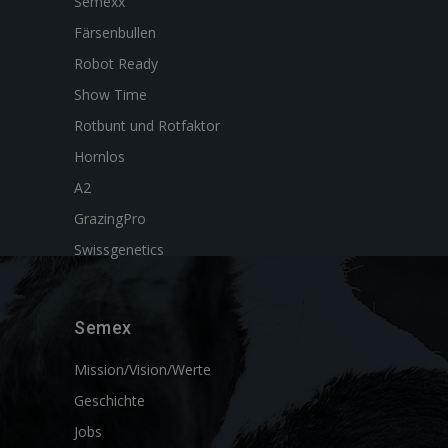
Semexx
Färsenbullen
Robot Ready
Show Time
Rotbunt und Rotfaktor
Hornlos
A2
GrazingPro
Swissgenetics
Semex
Mission/Vision/Werte
Geschichte
Jobs