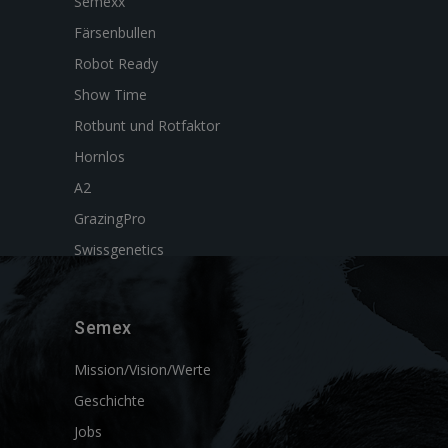
Semexx
Färsenbullen
Robot Ready
Show Time
Rotbunt und Rotfaktor
Hornlos
A2
GrazingPro
Swissgenetics
Semex
Mission/Vision/Werte
Geschichte
Jobs