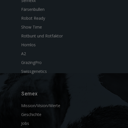
Semexx
Färsenbullen
Robot Ready
Show Time
Rotbunt und Rotfaktor
Hornlos
A2
GrazingPro
Swissgenetics
Semex
Mission/Vision/Werte
Geschichte
Jobs