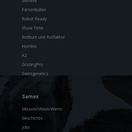
Semexx
Färsenbullen
Robot Ready
Show Time
Rotbunt und Rotfaktor
Hornlos
A2
GrazingPro
Swissgenetics
Semex
Mission/Vision/Werte
Geschichte
Jobs