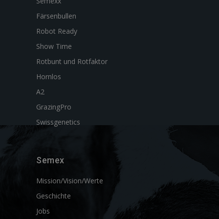
Semexx
Färsenbullen
Robot Ready
Show Time
Rotbunt und Rotfaktor
Hornlos
A2
GrazingPro
Swissgenetics
Semex
Mission/Vision/Werte
Geschichte
Jobs