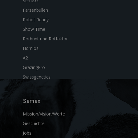
Semexx
Färsenbullen
Robot Ready
Show Time
Rotbunt und Rotfaktor
Hornlos
A2
GrazingPro
Swissgenetics
Semex
Mission/Vision/Werte
Geschichte
Jobs