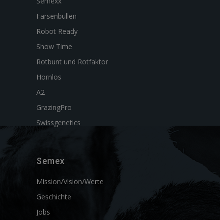
Semexx
Färsenbullen
Robot Ready
Show Time
Rotbunt und Rotfaktor
Hornlos
A2
GrazingPro
Swissgenetics
Semex
Mission/Vision/Werte
Geschichte
Jobs