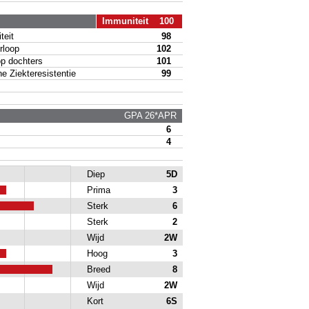
Immuniteit 100
eit
98
loop
102
p dochters
101
 Ziekteresistentie
99
GPA 26*APR
6
4
Diep
5D
Prima
3
Sterk
6
Sterk
2
Wijd
2W
Hoog
3
Breed
8
Wijd
2W
Kort
6S