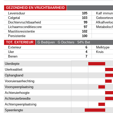
GEZONDHEID EN VRUCHTBAARHEID
Levensduur
105
Kalf immunit
Celgetal
103
Geboortever
Dochtervruchtbaarheid
99
Afkalfverloo
Lichaamsconditiescore
97
Metabolische
Mastitisresistentie
102
Persistentie
100
TOT. EXTERIEUR
G Bedrijven
G Dochters
54% Bet
Exterieur
6
Melktype
Uier
4
Kruis
Benen
7
Uierdiepte
Uierkwaliteit
Ophangband
Vooruieraanhechting
Voorspeenplaatsing
Achteruierhoogte
Achteruierbreedte
Achterspeenplaatsing
Speenlengte