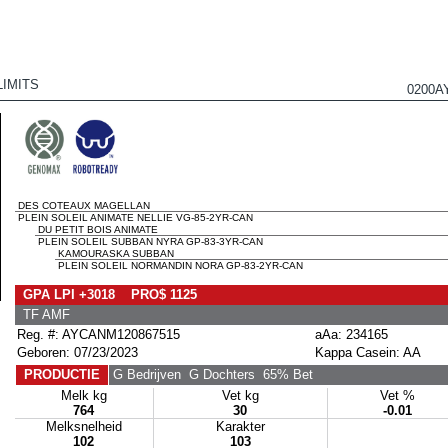
LIMITS
0200A
DES COTEAUX MAGELLAN
PLEIN SOLEIL ANIMATE NELLIE VG-85-2YR-CAN
DU PETIT BOIS ANIMATE
PLEIN SOLEIL SUBBAN NYRA GP-83-3YR-CAN
KAMOURASKA SUBBAN
PLEIN SOLEIL NORMANDIN NORA GP-83-2YR-CAN
GPA LPI +3018 PRO$ 1125
TF AMF
Reg. #: AYCANM120867515
aAa: 234165
Geboren: 07/23/2023
Kappa Casein: AA
PRODUCTIE
G Bedrijven
G Dochters
65% Bet
Melk kg
Vet kg
Vet %
764
30
-0.01
Melksnelheid
Karakter
102
103