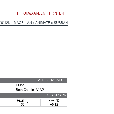
TPI FOKWAARDEN
PRINTEN
Y01126 MAGELLAN x ANIMATE x SUBBAN
AH1F AH2F AHCF
DMS:
Beta Casein: A1A2
GPA 26*APR
Eiwit kg
Eiwit %
35
+0.12