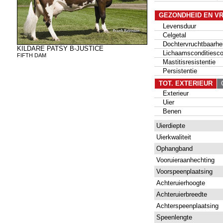
GEZONDHEID EN V
Levensduur
Celgetal
Dochtervruchtbaarhe
KILDARE PATSY B-JUSTICE
Lichaamsconditiesco
FIFTH DAM
Mastitisresistentie
Persistentie
TOT. EXTERIEUR
G
Exterieur
Uier
Benen
Uierdiepte
Uierkwaliteit
Ophangband
Vooruieraanhechting
Voorspeenplaatsing
Achteruierhoogte
Achteruierbreedte
Achterspeenplaatsing
Speenlengte