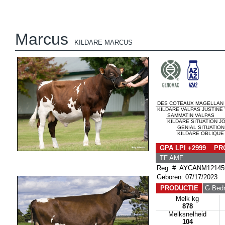
Marcus
KILDARE MARCUS
DES COTEAUX MAGELLAN
KILDARE VALPAS JUSTINE 
SAMMATIN VALPAS
KILDARE SITUATION J
GENIAL SITUATION
KILDARE OBLIQUE 
GPA LPI +2999 PRO
TF AMF
Reg. #: AYCANM12145
Geboren: 07/17/2023
PRODUCTIE
G Bedr
Melk kg
878
Melksnelheid
104