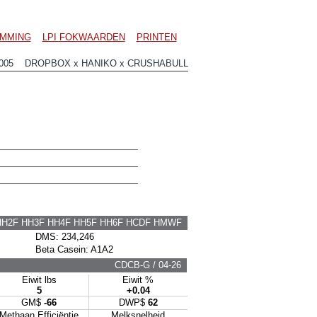
MMING
LPI FOKWAARDEN
PRINTEN
8005 DROPBOX x HANIKO x CRUSHABULL
HH2F HH3F HH4F HH5F HH6F HCDF HMWF
DMS: 234,246
Beta Casein: A1A2
CDCB-G / 04-26
Eiwit lbs
Eiwit %
5
+0.04
GM$
-66
DWP$
62
Methaan Efficiëntie
Melksnelheid