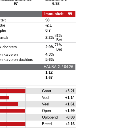
97
6.92
Immuniteit 99
eit
98
tie
-2.1
tie
0.7
81%
emak
2.2%
Bet
71%
 dochters
2.0%
Bet
 kalveren
4.3%
kalveren dochters
5.6%
HAUSA-G / 04-26
1.12
1.67
Groot
+3.21
Veel
+1.14
Veel
+1.61
Open
+1.99
Oplopend
-0.08
Breed
+2.16