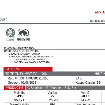
AFSTA
OVER
0200HO0
KINGS-RANSOM DROPBOX
SABBIONA 475 VG-88-3YR-ITA
SIEMERS LAMBDA HANIKO
SABBIONA ANNABELLE VG-89-5YR-ITA
OH-RIVER-SYC CRUSHABULL
SABBIONA ANNA EX-92-5YR-ITA
GTPI 2760
TD TR TL TY MWT TV 96%-I
HH1F 
Reg. #: HOITAM98990913855
aAa:
Geboren: 02/06/2023
Kappa Casein: BB
PRODUCTIE
G Bedrijven
G Dochters
81% Bet
Melk lbs
Vet lbs
Vet %
-195
25
+0.13
NM$
-30
CM$
-12
FM$
-71
Voerefficiëntie
RFI
Voerbesparing