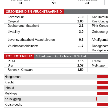
24
59
-241
GEZONDHEID EN VRUCHTBAARHEID
Levensduur
-1.0
Kalf immunit
Celgetal
2.85
Koe Concep
Dochtervruchtbaarheid
-2.1
Pink Concep
Livability
-3.0
Geboorte g
Levensvatbaarheid Vaarskalveren
0.6
Afkalfgemak
Vruchtbaarheidsindex
-1.7
Doodgeboren
Doodgeboren 
TOT. EXTERIEUR
G Bedrijven
G Dochters
80% Bet
PTAT
3.15
Frame
Uier
2.57
Melktype
Benen & Klauwen
1.50
Hoogtemaat
Kracht
Inhoud
Melktype
Kruisligging
Kruisbreedte