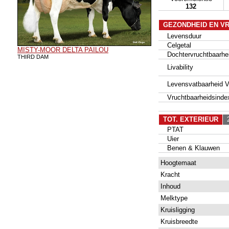
132
GEZONDHEID EN V
Levensduur
Celgetal
MISTY-MOOR DELTA PAILOU
Dochtervruchtbaarhe
THIRD DAM
Livability
Levensvatbaarheid Va
Vruchtbaarheidsinde
TOT. EXTERIEUR
2
PTAT
Uier
Benen & Klauwen
Hoogtemaat
Kracht
Inhoud
Melktype
Kruisligging
Kruisbreedte