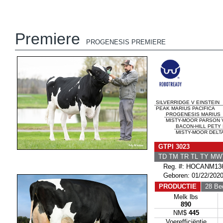
Premiere
PROGENESIS PREMIERE
SILVERRIDGE V EINSTEIN
PEAK MARIUS PACIFICA
PROGENESIS MARIUS
MISTY-MOOR PARSON V
BACON-HILL PETY
MISTY-MOOR DELTA
GTPI 3023
TD TM TR TL TY MW
Reg. #: HOCANM136
Geboren: 01/22/202
PRODUCTIE
28 Bed
Melk lbs
890
NM$
445
Voerefficiëntie