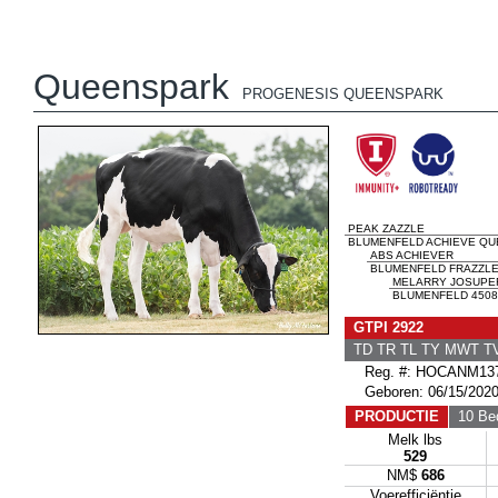
Queenspark
PROGENESIS QUEENSPARK
PEAK ZAZZLE
BLUMENFELD ACHIEVE QUE
ABS ACHIEVER
BLUMENFELD FRAZZLE
MELARRY JOSUPE
BLUMENFELD 4508 
GTPI 2922
TD TR TL TY MWT 
Reg. #: HOCANM137
Geboren: 06/15/202
PRODUCTIE
10 Bed
Melk lbs
529
NM$
686
Voerefficiëntie