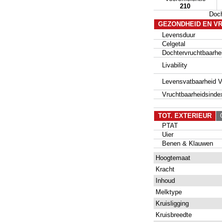
210
Doc
GEZONDHEID EN V
Levensduur
Celgetal
Dochtervruchtbaarhe
Livability
Levensvatbaarheid Va
Vruchtbaarheidsinde
TOT. EXTERIEUR
G
PTAT
Uier
Benen & Klauwen
Hoogtemaat
Kracht
Inhoud
Melktype
Kruisligging
Kruisbreedte