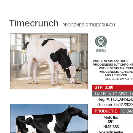
Timecrunch
PROGENESIS TIMECRUNCH
PROGENESIS ANTONOV
PROGENESIS MATCHPOINT
PROGENESIS MATCHP
PROGENESIS ACHIEVE
ABS ACHIEVER
OCD JEDI TAYA 379
GTPI 3180
TD TR TL TY MWT 
Reg. #: HOCANM142
Geboren: 05/31/202
PRODUCTIE
G Bedr
Melk lbs
651
NM$
686
Voerefficiëntie