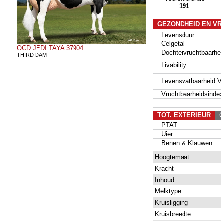
191
GEZONDHEID EN V
Levensduur
Celgetal
OCD JEDI TAYA 37904
Dochtervruchtbaarhe
THIRD DAM
Livability
Levensvatbaarheid Va
Vruchtbaarheidsinde
TOT. EXTERIEUR
G
PTAT
Uier
Benen & Klauwen
Hoogtemaat
Kracht
Inhoud
Melktype
Kruisligging
Kruisbreedte