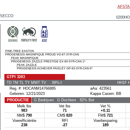
AFSTA
OSECCO
0200HO
PINE-TREE EASTON
PROGENESIS MAGNIFIQUE PROUD VG-87-3YR-CAN
PEAK MAGNIFIQUE
PROGENESIS ZAZZLE PRESTIGE EX-90-5YR-CAN 1*
PEAK ZAZZLE
PROGENESIS ACHIEVER PAISLEY GP-83-3YR-CAN 6*
GTPI 3283
TD TM TL TY MWT TV 99%-I
HH1F 
Reg. #: HOCANM14766885
aAa: 423561
Geboren: 12/21/2023
Kappa Casein: BB
PRODUCTIE
G Bedrijven
G Dochters
82% Bet
Melk lbs
Vet lbs
Vet %
983
71
+0.11
NM$
790
CM$
820
FM$
721
Voerefficiëntie
RFI
Voerbesparing
238
-27
189