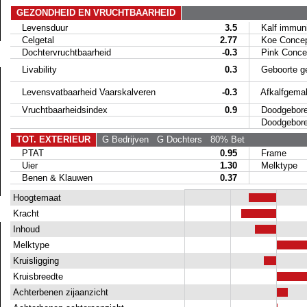
GEZONDHEID EN VRUCHTBAARHEID
Levensduur
3.5
Kalf immunit
Celgetal
2.77
Koe Concep
Dochtervruchtbaarheid
-0.3
Pink Concep
Livability
0.3
Geboorte g
Levensvatbaarheid Vaarskalveren
-0.3
Afkalfgemak
Vruchtbaarheidsindex
0.9
Doodgeboren
Doodgeboren 
TOT. EXTERIEUR
G Bedrijven
G Dochters
80% Bet
PTAT
0.95
Frame
Uier
1.30
Melktype
Benen & Klauwen
0.37
Hoogtemaat
Kracht
Inhoud
Melktype
Kruisligging
Kruisbreedte
Achterbenen zijaanzicht