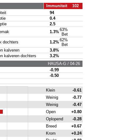
Immuniteit 102
eit
94
tie
0.4
tie
2.5
63%
emak
1.3%
Bet
62%
 dochters
1.2%
Bet
 kalveren
3.8%
kalveren dochters
3.2%
HAUSA-G / 04-26
-0.99
-0.50
Klein
-0.61
Weinig
-0.77
Weinig
-0.47
Open
+0.80
Oplopend
-0.28
Breed
+0.67
Krom
+0.24